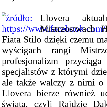
Llovera aktua
Mistrzostwach H
Fiata Stilo dzięki czemu m
wyścigach rangi Mistr
profesjonalizm przyciąg
specjalistów z którymi dzi
ale także walczy z nimi o 
Llovera bierze również ud
świata, czyli Rajdzie Da